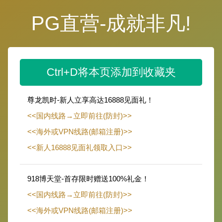
PG直营-成就非凡!
Ctrl+D将本页添加到收藏夹
尊龙凯时-新人立享高达16888见面礼！
<<国内线路→立即前往(防封)>>
<<海外或VPN线路(邮箱注册)>>
<<新人16888见面礼领取入口>>
918博天堂-首存限时赠送100%礼金！
<<国内线路→立即前往(防封)>>
<<海外或VPN线路(邮箱注册)>>